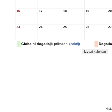
16
17
18
19
20
23
24
25
26
27
Globalni događaji:
prikazani (
sakrij
)
Događaj
Niste