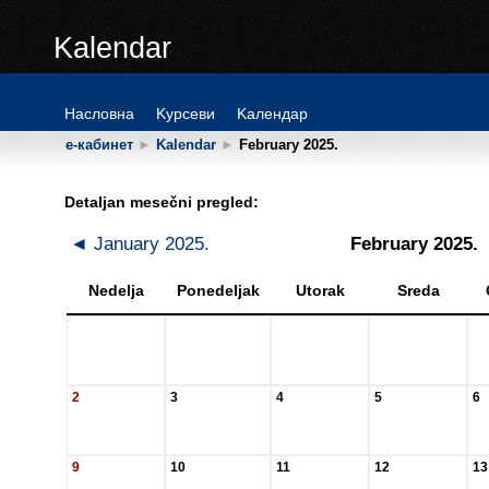
Kalendar
Hacлoвнa
Kypceви
Kaлeндap
е-кабинет
►
Kalendar
►
February 2025.
Detaljan mesečni pregled:
◄
January 2025.
February 2025.
Nedelja
Ponedeljak
Utorak
Sreda
2
3
4
5
6
9
10
11
12
13